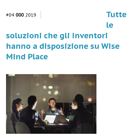
Tutte
#04
000
2019
le
soluzioni che gli inventori
hanno a disposizione su Wise
Mind Place