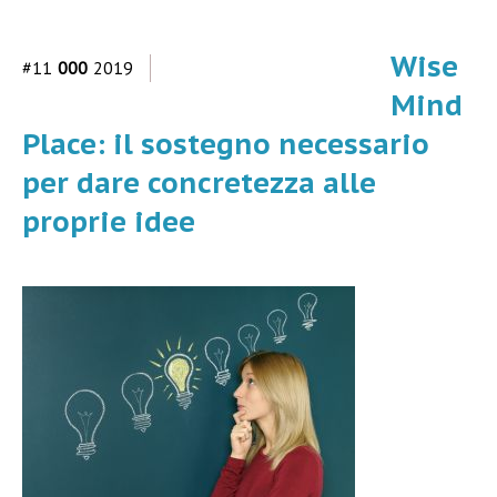
Wise
#11
000
2019
Mind
Place: il sostegno necessario
per dare concretezza alle
proprie idee