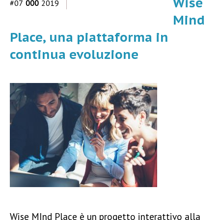
Wise
#07
000
2019
Mind
Place, una piattaforma in
continua evoluzione
Wise MInd Place è un progetto interattivo alla