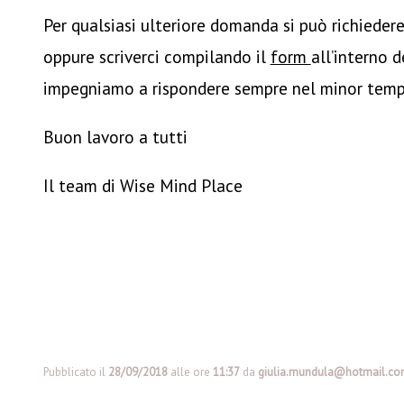
Per qualsiasi ulteriore domanda si può richiedere
oppure scriverci compilando il
form
all’interno d
impegniamo a rispondere sempre nel minor tempo
Buon lavoro a tutti
Il team di Wise Mind Place
Pubblicato il
28/09/2018
alle ore
11:37
da
giulia.mundula@hotmail.c