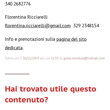
340 2682776
Florentina Ricciarelli
florentina.ricciarelli@gmail.com
329 2348154
Info e prenotazioni sulla
pagina del sito
dedicata
.
Pubblicato il
26/11/2019
alle ore
11:33
da
giulia.mundula@hotmail.com
Hai trovato utile questo
contenuto?