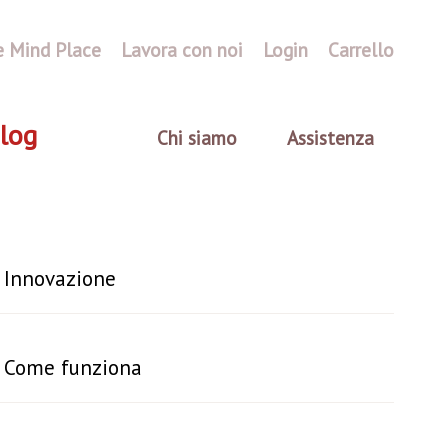
e Mind Place
Lavora con noi
Login
Carrello
log
Chi siamo
Assistenza
Innovazione
Come funziona