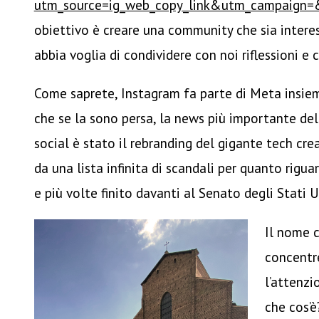
utm_source=ig_web_copy_link&utm_campaign
obiettivo è creare una community che sia intere
abbia voglia di condividere con noi riflessioni e 
Come saprete, Instagram fa parte di Meta insie
che se la sono persa, la news più importante de
social è stato il rebranding del gigante tech cre
da una lista infinita di scandali per quanto rigua
e più volte finito davanti al Senato degli Stati U
Il nome 
concentr
l’attenzi
che cos’è