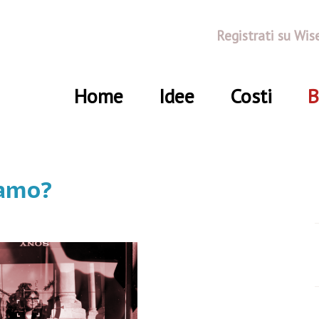
Registrati su Wis
Home
Idee
Costi
B
iamo?