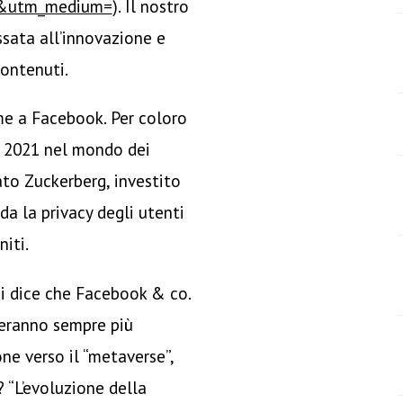
=&utm_medium=
). Il nostro
ssata all’innovazione e
contenuti.
me a Facebook. Per coloro
l 2021 nel mondo dei
ato Zuckerberg, investito
rda la privacy degli utenti
niti.
ci dice che Facebook & co.
eranno sempre più
one verso il “metaverse”,
? “L’evoluzione della