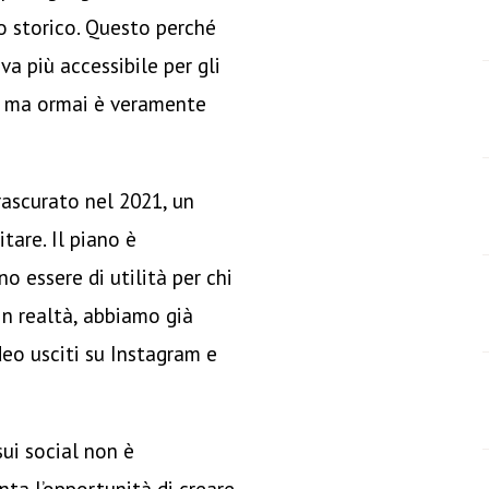
o storico. Questo perché
a più accessibile per gli
 – ma ormai è veramente
rascurato nel 2021, un
tare. Il piano è
o essere di utilità per chi
In realtà, abbiamo già
deo usciti su Instagram e
sui social non è
ta l’opportunità di creare