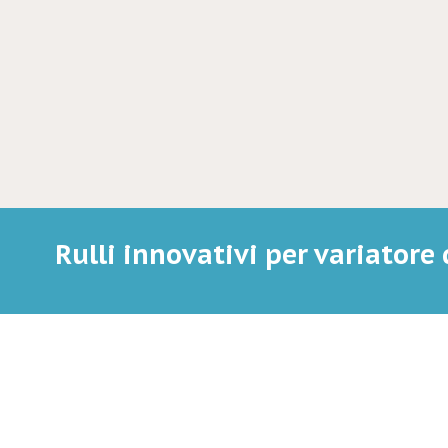
Rulli innovativi per variatore 
0
Mi piace