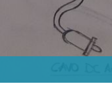
0
Mi piace